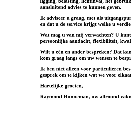
ligging, belasting, lichtinval, het gebr
aansluitend advies te kunnen geven.
Ik adviseer u graag, met als uitgangspu
en dat u de service krijgt welke u verdi
Wat mag u van mij verwachten? U kunt b
persoonlijke aandacht, flexibiliteit, kw
Wilt u één en ander bespreken? Dat kan!
kom graag langs om uw wensen te besp
Ik ben niet alleen voor particulieren be
gesprek om te kijken wat we voor elkaa
Hartelijke groeten,
Raymond Hunneman, uw allround vak