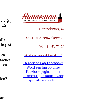
drijf,
teit
Conincksweg 42
8341 RJ Steenwijkerwold
alle
ing of
06 – 11 53 73 29
t de
info@hunnemanschilderwerken.nl
 welke
Bezoek ons op Facebook!
, en
Word een fan op onze
Facebookpagina om in
aanmerking te komen voor
alen?
speciale voordelen.
van