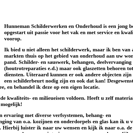
liteit
Hunneman Schilderwerken en Onderhoud is een jong be
opgestart uit passie voor het vak en met service en kwali
voorop.
Ik bied u niet alleen het schilderwerk, maar ik ben van 
markten thuis op het gebied van onderhoud aan uw won
pand. Schilder- en sauswerk, behangen, deelvervanging
(houtrotreparaties e.d.) maar ook glaszetten behoren to
diensten. Uiteraard kunnen er ook andere objecten zijn
een schilderbeurt nodig zijn en ook dat kan! Desgewenst
e, en behandel ik deze op een eigen locatie.
e kwaliteits- en milieueisen voldoen. Heeft u zelf materi
 mogelijk!
 ervaring met diverse verfsystemen, behang- en
anging van o.a. kozijnen en onderdorpels en glas kan ik u 
. Hierbij luister ik naar uw wensen en kijk ik naar o.a. de