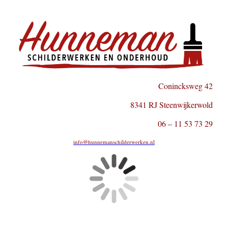
Conincksweg 42
8341 RJ Steenwijkerwold
06 – 11 53 73 29
info@hunnemanschilderwerken.nl