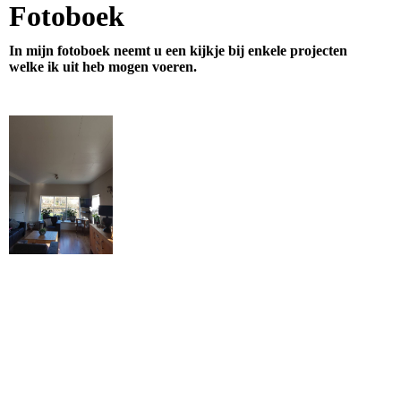
Fotoboek
In mijn fotoboek neemt u een kijkje bij enkele projecten
welke ik uit heb mogen voeren.
Familie Cordes, Steenwijkerwold
Mijn eerste project als zelfstandige mocht ik
uitvoeren bij de Familie Cordes in
Steenwijkerwold. Een heel mooi project, waarbij
ik de woonkamer, woonkeuken en badkamer heb
mogen opknappen en bijwerken.
(Klik op de foto voor alle foto's)